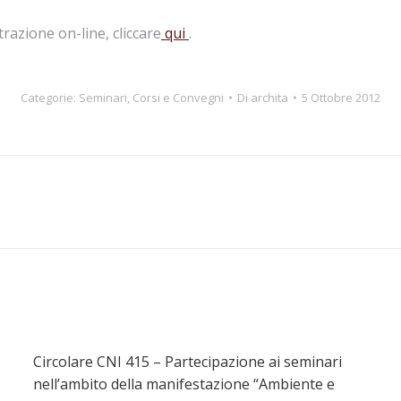
razione on-line, cliccare
qui
.
Categorie:
Seminari, Corsi e Convegni
Di
archita
5 Ottobre 2012
Prossimo
post:
Circolare CNI 415 – Partecipazione ai seminari
nell’ambito della manifestazione “Ambiente e