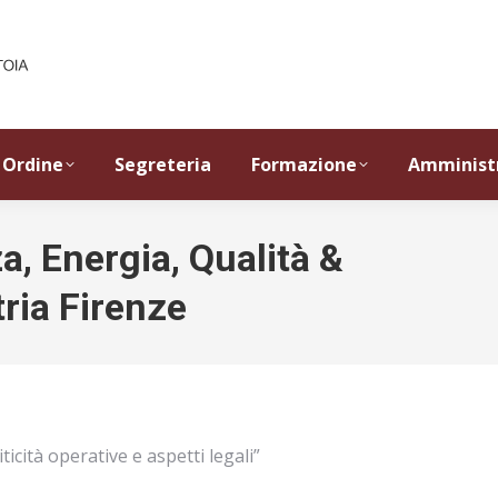
Ordine
Segreteria
Formazione
Amminist
, Energia, Qualità &
ria Firenze
icità operative e aspetti legali”