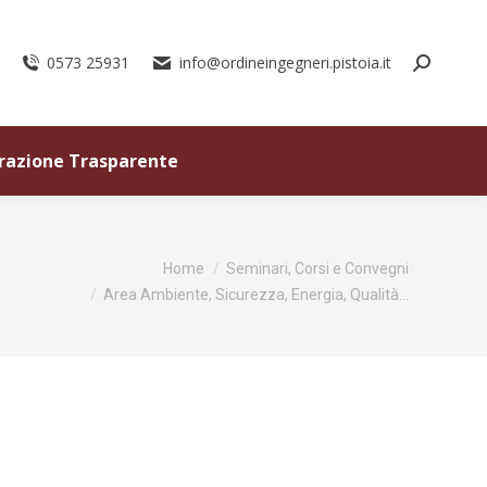
0573 25931
info@ordineingegneri.pistoia.it
razione Trasparente
Tu sei qui:
Home
Seminari, Corsi e Convegni
Area Ambiente, Sicurezza, Energia, Qualità…