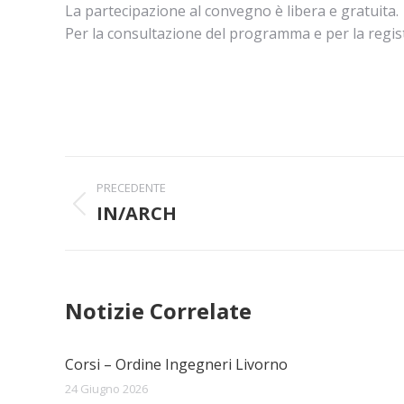
La partecipazione al convegno è libera e gratuita.
Per la consultazione del programma e per la regist
Naviga
PRECEDENTE
tra
IN/ARCH
Post
precedente:
i
post
Notizie Correlate
Corsi – Ordine Ingegneri Livorno
24 Giugno 2026