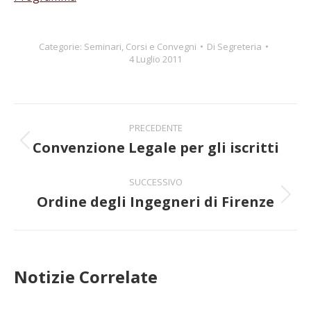
Categorie:
Seminari, Corsi e Convegni
Di
Segreteria
4 Luglio 2011
Naviga
PRECEDENTE
tra
Convenzione Legale per gli iscritti
Post
precedente:
i
SUCCESSIVO
Ordine degli Ingegneri di Firenze
post
Prossimo
post:
Notizie Correlate