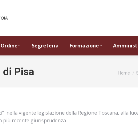
Ordine
Segreteria
Formazione
Amminist
 di Pisa
Tu sei qu
Home
izi” nella vigente legislazione della Regione Toscana, alla lu
lla più recente giurisprudenza.