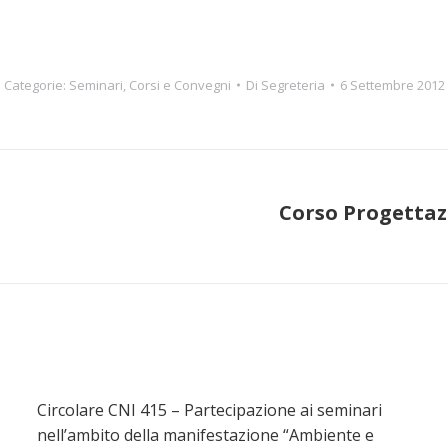
Categorie:
Seminari, Corsi e Convegni
Di
Segreteria
6 Settembre 2012
Corso Progettaz
Prossimo
post:
Circolare CNI 415 – Partecipazione ai seminari
nell’ambito della manifestazione “Ambiente e