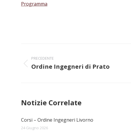
Programma
Naviga
PRECEDENTE
tra
Ordine Ingegneri di Prato
Post
i
precedente:
post
Notizie Correlate
Corsi – Ordine Ingegneri Livorno
24 Giugno 2026