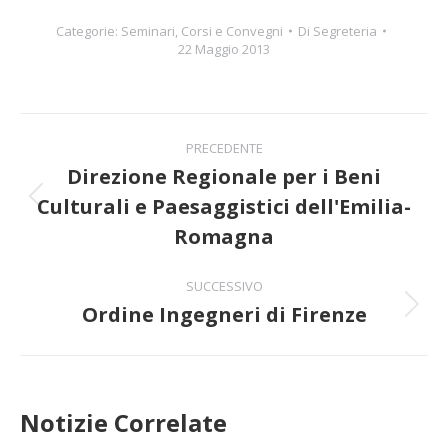
Categorie:
Seminari, Corsi e Convegni
Di
Segreteria
22 Maggio 2013
Naviga
PRECEDENTE
tra
Direzione Regionale per i Beni
Culturali e Paesaggistici dell'Emilia-
Post
i
precedente:
Romagna
post
SUCCESSIVO
Ordine Ingegneri di Firenze
Prossimo
post:
Notizie Correlate