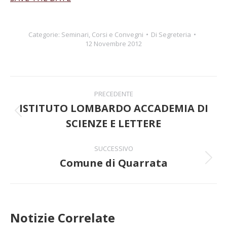
Categorie:
Seminari, Corsi e Convegni
Di
Segreteria
12 Novembre 2012
Naviga
PRECEDENTE
tra
ISTITUTO LOMBARDO ACCADEMIA DI
Post
SCIENZE E LETTERE
i
precedente:
post
SUCCESSIVO
Comune di Quarrata
Prossimo
post:
Notizie Correlate