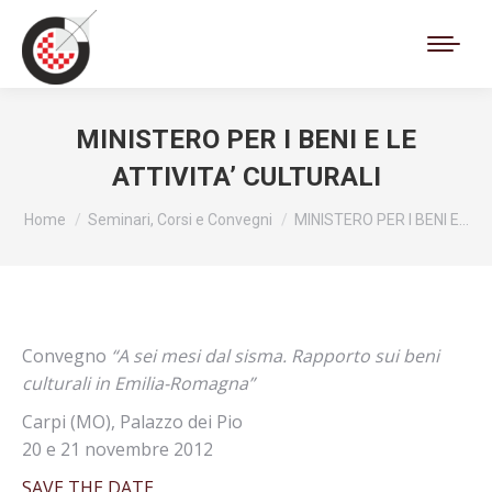
Cerca:
MINISTERO PER I BENI E LE
ATTIVITA’ CULTURALI
Tu sei qui:
Home
Seminari, Corsi e Convegni
MINISTERO PER I BENI E…
Convegno
“A sei mesi dal sisma. Rapporto sui beni
culturali in Emilia-Romagna”
Carpi (MO), Palazzo dei Pio
20 e 21 novembre 2012
SAVE THE DATE