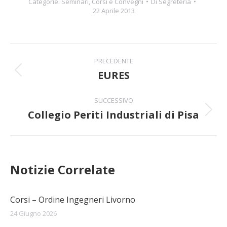
Categorie:
Seminari, Corsi e Convegni
Di
Segreteria
22 Aprile 2013
Naviga
PRECEDENTE
tra
EURES
Post
precedente:
i
SUCCESSIVO
Collegio Periti Industriali di Pisa
post
Prossimo
post:
Notizie Correlate
Corsi – Ordine Ingegneri Livorno
24 Giugno 2026