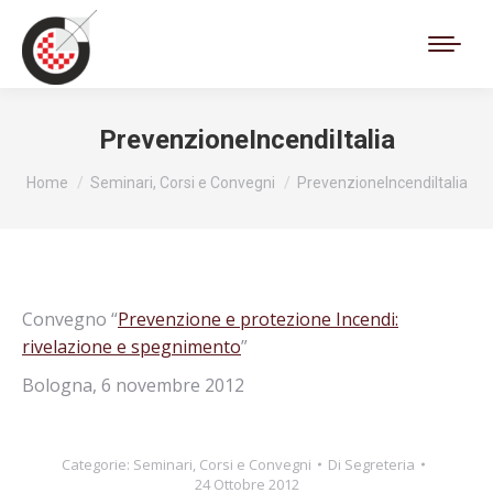
Cerca:
PrevenzioneIncendiItalia
Tu sei qui:
Home
Seminari, Corsi e Convegni
PrevenzioneIncendiItalia
Convegno “
Prevenzione e protezione Incendi:
rivelazione e spegnimento
”
Bologna, 6 novembre 2012
Categorie:
Seminari, Corsi e Convegni
Di
Segreteria
24 Ottobre 2012