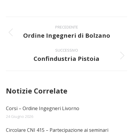
Naviga
PRECEDENTE
tra
Ordine Ingegneri di Bolzano
Post
precedente:
i
SUCCESSIVO
Confindustria Pistoia
post
Prossimo
post:
Notizie Correlate
Corsi – Ordine Ingegneri Livorno
24 Giugno 2026
Circolare CNI 415 – Partecipazione ai seminari