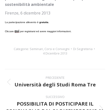
sostenibilità ambientale
Firenze, 6 dicembre 2013
La partecipazione allevento è
gratuita
.
qui
Cliccare 
 per registrarsi ed avere maggiori informazioni.
Categorie:
Seminari, Corsi e Convegni
Di
Segreteria
4 Dicembre 2013
Naviga
PRECEDENTE
tra
Università degli Studi Roma Tre
Post
precedente:
i
SUCCESSIVO
POSSIBILITA DI POSTICIPARE IL
post