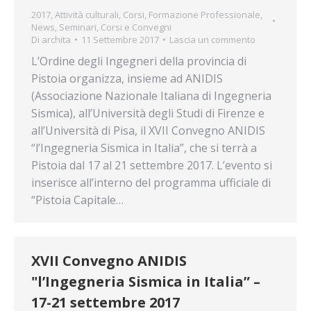
2017
,
Attività culturali
,
Corsi
,
Formazione Professionale
,
News
,
Seminari, Corsi e Convegni
Di
archita
11 Settembre 2017
Lascia un commento
L’Ordine degli Ingegneri della provincia di
Pistoia organizza, insieme ad ANIDIS
(Associazione Nazionale Italiana di Ingegneria
Sismica), all’Università degli Studi di Firenze e
all’Università di Pisa, il XVII Convegno ANIDIS
“l’Ingegneria Sismica in Italia”, che si ter­rà a
Pistoia dal 17 al 21 settembre 2017. L’evento si
inserisce all’interno del programma ufficiale di
“Pistoia Capitale…
XVII Convegno ANIDIS
"l’Ingegneria Sismica in Italia” –
17-21 settembre 2017