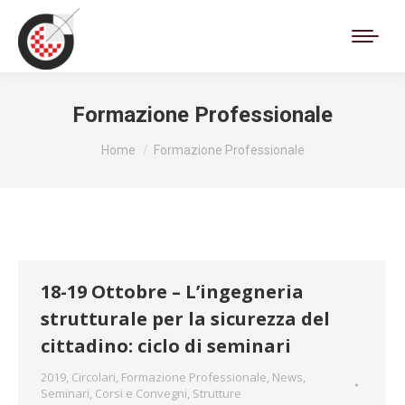
Cerca:
Formazione Professionale
Tu sei qui:
Home
Formazione Professionale
18-19 Ottobre – L’ingegneria
strutturale per la sicurezza del
cittadino: ciclo di seminari
2019
,
Circolari
,
Formazione Professionale
,
News
,
Seminari, Corsi e Convegni
,
Strutture