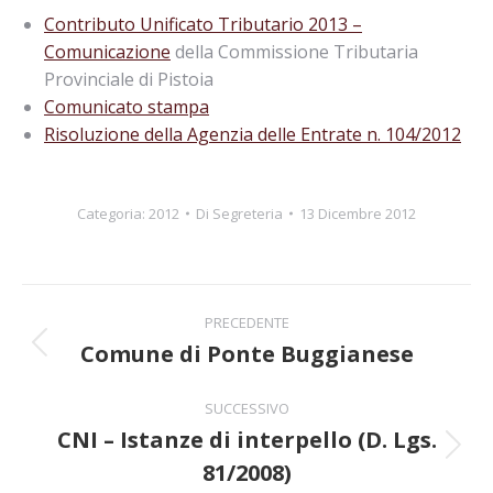
Contributo Unificato Tributario 2013 –
Comunicazione
della Commissione Tributaria
Provinciale di Pistoia
Comunicato stampa
Risoluzione della Agenzia delle Entrate n. 104/2012
Categoria:
2012
Di
Segreteria
13 Dicembre 2012
Naviga
PRECEDENTE
tra
Comune di Ponte Buggianese
Post
precedente:
i
SUCCESSIVO
CNI – Istanze di interpello (D. Lgs.
post
Prossimo
81/2008)
post: