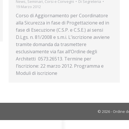
News
,
Seminari, Corsi e Convegni
Di
Segreteria
19 Marzo 2012
Corso di Aggiornamento per Coordinatore
alla Sicurezza in fase di Progettazione ed in
fase di Esecuzione (C.S.P. e C.S.E.) ai sensi
D.Lgs. n. 81/2008 e s.m.i. L’iscrizione avviene
tramite domanda da trasmettere
esclusivamente via fax all’Ordine degli
Architetti  0573.26513. Termine per
l’iscrizione: 22 marzo 2012. Programma e
Moduli di iscrizione
© 2026 - Ordine de