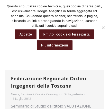
Questo sito utilizza cookie tecnici e, quali cookie di terze parti,
Cerca:
esclusivamente Google Analytics in forma aggregata ed
anonima. Chiudendo questo banner, scorrendo la pagina,
cliccando un link o proseguendo la navigazione, saranno
utilizzati i cookie sopraindicati.
Archivio giornaliero:
18 Luglio 2012
Accetto
Rifiuto i cookie di terze parti.
Tu sei qui:
Home
2012
Luglio
18
Più informazioni
Federazione Regionale Ordini
Ingegneri della Toscana
News
,
Seminari, Corsi e Convegni
Di
Segreteria
18 Luglio 2012
Seminario di Studio dal titolo VALUTAZIONE