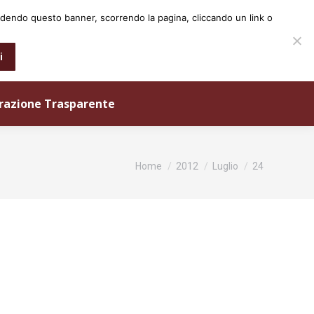
iudendo questo banner, scorrendo la pagina, cliccando un link o
0573 25931
info@ordineingegneri.pistoia.it
i
razione Trasparente
Tu sei qui:
Home
2012
Luglio
24