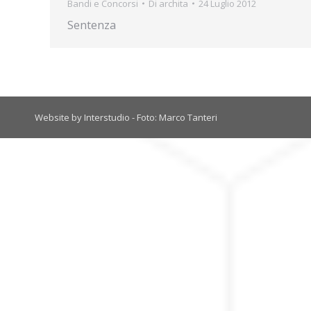
Bandi e Concorsi
Di
archita
24 Luglio 2012
Sentenza
Website by Interstudio - Foto: Marco Tanteri