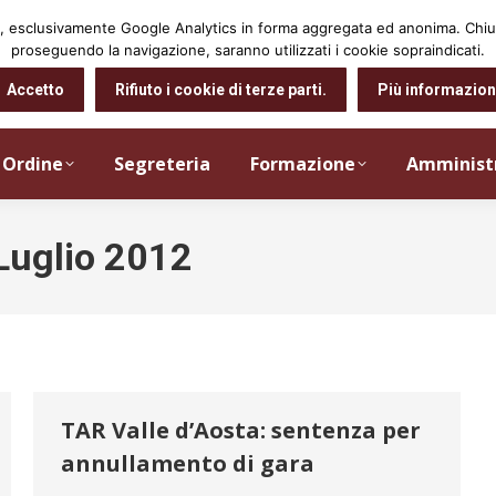
arti, esclusivamente Google Analytics in forma aggregata ed anonima. Ch
proseguendo la navigazione, saranno utilizzati i cookie sopraindicati.
Accetto
Rifiuto i cookie di terze parti.
Più informazion
Ordine
Segreteria
Formazione
Amminist
Luglio 2012
TAR Valle d’Aosta: sentenza per
annullamento di gara