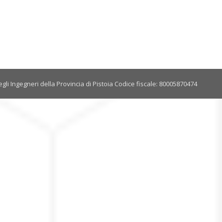
gli Ingegneri della Provincia di Pistoia Codice fiscale: 80005870474