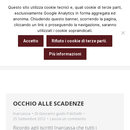
Questo sito utilizza cookie tecnici e, quali cookie di terze parti,
Cerca:
esclusivamente Google Analytics in forma aggregata ed
anonima. Chiudendo questo banner, scorrendo la pagina,
cliccando un link o proseguendo la navigazione, saranno
utilizzati i cookie sopraindicati.
Archivio giornaliero:
25 Settembre
Accetto
Rifiuto i cookie di terze parti.
2012
Più informazioni
Tu sei qui:
Home
2012
Settembre
25
OCCHIO ALLE SCADENZE
Inarcassa
Di
Giovanni guido Palchetti
25 Settembre 2012
Lascia un commento
Ricordo agli iscritti Inarcassa che tutti i