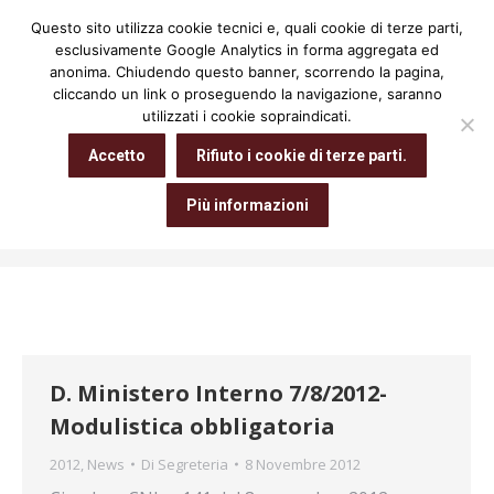
Questo sito utilizza cookie tecnici e, quali cookie di terze parti,
Cerca:
esclusivamente Google Analytics in forma aggregata ed
anonima. Chiudendo questo banner, scorrendo la pagina,
cliccando un link o proseguendo la navigazione, saranno
utilizzati i cookie sopraindicati.
Archivio giornaliero:
8 Novembre
Accetto
Rifiuto i cookie di terze parti.
2012
Più informazioni
Tu sei qui:
Home
2012
Novembre
08
D. Ministero Interno 7/8/2012-
Modulistica obbligatoria
2012
,
News
Di
Segreteria
8 Novembre 2012