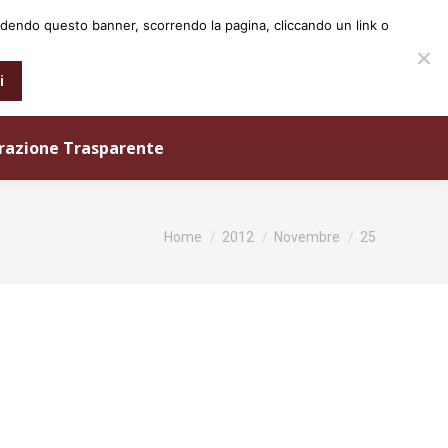
iudendo questo banner, scorrendo la pagina, cliccando un link o
0573 25931
info@ordineingegneri.pistoia.it
i
razione Trasparente
Tu sei qui:
Home
2012
Novembre
25