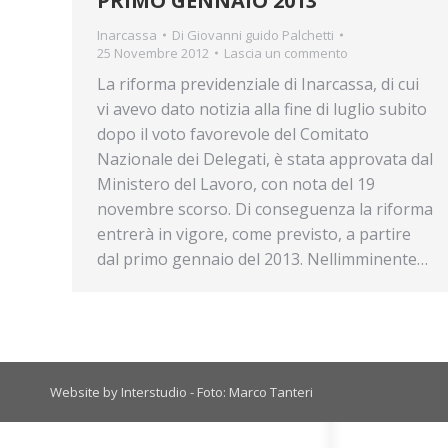
PRIMO GENNAIO 2013
Inarcassa
Di
Giovanni guido Palchetti
25 Novembre 2012
Lascia un commento
La riforma previdenziale di Inarcassa, di cui
vi avevo dato notizia alla fine di luglio subito
dopo il voto favorevole del Comitato
Nazionale dei Delegati, è stata approvata dal
Ministero del Lavoro, con nota del 19
novembre scorso. Di conseguenza la riforma
entrerà in vigore, come previsto, a partire
dal primo gennaio del 2013. Nellimminente…
Website by Interstudio - Foto: Marco Tanteri