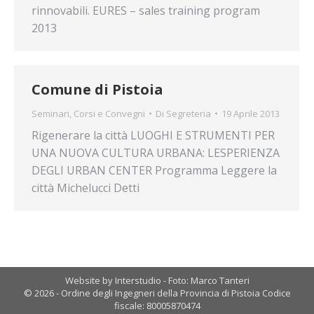
rinnovabili. EURES – sales training program
2013
Comune di Pistoia
Seminari, Corsi e Convegni
Di
Segreteria
19 Aprile 2013
Rigenerare la città LUOGHI E STRUMENTI PER
UNA NUOVA CULTURA URBANA: LESPERIENZA
DEGLI URBAN CENTER Programma Leggere la
città Michelucci Detti
Website by Interstudio - Foto: Marco Tanteri
© 2026 - Ordine degli Ingegneri della Provincia di Pistoia Codice
fiscale: 80005870474