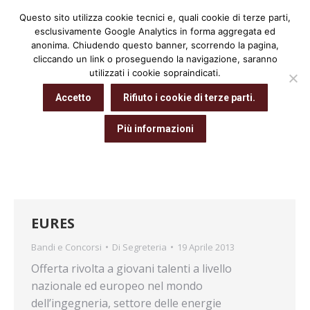
Questo sito utilizza cookie tecnici e, quali cookie di terze parti,
Cerca:
esclusivamente Google Analytics in forma aggregata ed
anonima. Chiudendo questo banner, scorrendo la pagina,
cliccando un link o proseguendo la navigazione, saranno
utilizzati i cookie sopraindicati.
Archivio giornaliero:
19 Aprile 2013
Accetto
Rifiuto i cookie di terze parti.
Tu sei qui:
Home
2013
Aprile
19
Più informazioni
EURES
Bandi e Concorsi
Di
Segreteria
19 Aprile 2013
Offerta rivolta a giovani talenti a livello
nazionale ed europeo nel mondo
dell’ingegneria, settore delle energie