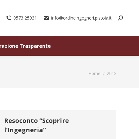
0573 25931
info@ordineingegneri.pistoia.it
razione Trasparente
Tu sei qui:
Home
2013
Resoconto “Scoprire
l’Ingegneria”