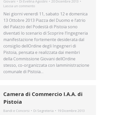
Giovani
Di
Evelina Agostini
20 Dicembre 2013
Lascia un commento
Nei giorni venerdì 11, sabato 12 e domenica
13 Ottobre 2013 Piazza del Duomo e l’atrio
del Palazzo del Podestà di Pistoia sono
diventati lo scenario di Scoprire l’Ingegneria
manifestazione fortemente desiderata dal
consiglio dellOrdine degli Ingegneri di
Pistoia, pensata e realizzata dai membri
della Commissione Giovani dellOrdine
stesso, co-organizzata con lamministrazione
comunale di Pistoia…
Camera di Commercio I.A.A. di
Pistoia
Bandi e Concorsi
Di
Segreteria
19 Dicembre 2013