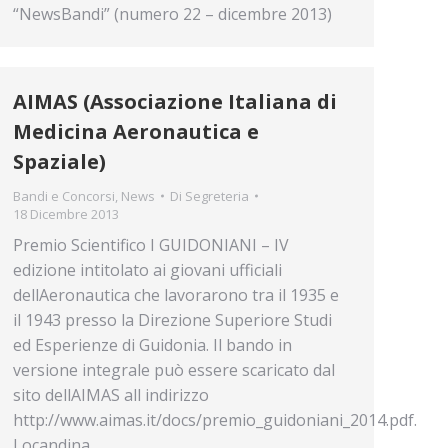
“NewsBandi” (numero 22 – dicembre 2013)
AIMAS (Associazione Italiana di
Medicina Aeronautica e
Spaziale)
Bandi e Concorsi
,
News
Di
Segreteria
18 Dicembre 2013
Premio Scientifico I GUIDONIANI – IV
edizione intitolato ai giovani ufficiali
dellAeronautica che lavorarono tra il 1935 e
il 1943 presso la Direzione Superiore Studi
ed Esperienze di Guidonia. Il bando in
versione integrale può essere scaricato dal
sito dellAIMAS all indirizzo
http://www.aimas.it/docs/premio_guidoniani_2014.pdf.
Locandina