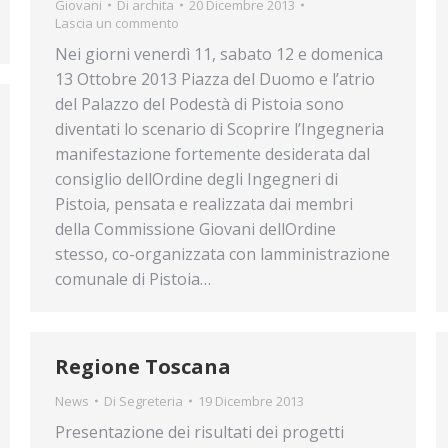
Giovani
Di
archita
20 Dicembre 2013
Lascia un commento
Nei giorni venerdì 11, sabato 12 e domenica
13 Ottobre 2013 Piazza del Duomo e l’atrio
del Palazzo del Podestà di Pistoia sono
diventati lo scenario di Scoprire l’Ingegneria
manifestazione fortemente desiderata dal
consiglio dellOrdine degli Ingegneri di
Pistoia, pensata e realizzata dai membri
della Commissione Giovani dellOrdine
stesso, co-organizzata con lamministrazione
comunale di Pistoia…
Regione Toscana
News
Di
Segreteria
19 Dicembre 2013
Presentazione dei risultati dei progetti