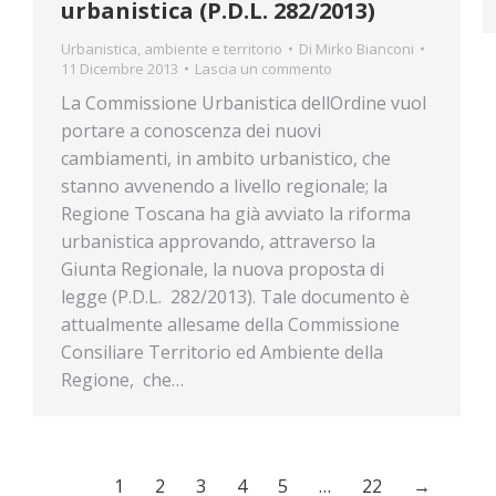
urbanistica (P.D.L. 282/2013)
Urbanistica, ambiente e territorio
Di
Mirko Bianconi
11 Dicembre 2013
Lascia un commento
La Commissione Urbanistica dellOrdine vuol
portare a conoscenza dei nuovi
cambiamenti, in ambito urbanistico, che
stanno avvenendo a livello regionale; la
Regione Toscana ha già avviato la riforma
urbanistica approvando, attraverso la
Giunta Regionale, la nuova proposta di
legge (P.D.L. 282/2013). Tale documento è
attualmente allesame della Commissione
Consiliare Territorio ed Ambiente della
Regione, che…
1
2
3
4
5
…
22
→