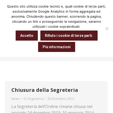
Questo sito utilizza cookie tecnici e, quali cookie di terze parti,
Cerca:
esclusivamente Google Analytics in forma aggregata ed
anonima. Chiudendo questo banner, scorrendo la pagina,
cliccando un link o proseguendo la navigazione, saranno
utilizzati i cookie sopraindicati.
Archivio giornaliero:
30 Dicembre
Accetto
Rifiuto i cookie di terze parti.
2013
Più informazioni
Tu sei qui:
Home
2013
Dicembre
30
Chiusura della Segreteria
News
Di
Segreteria
30 Dicembre 2013
La Segreteria dell’Ordine rimane chiusa nel
periodo 24 dicembre 2013  10 gennaio 2014