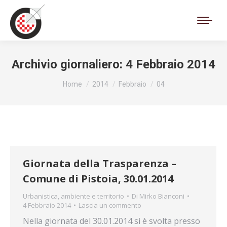
Cerca:
Archivio giornaliero:
4 Febbraio 2014
Tu sei qui:
Home
2014
Febbraio
04
Giornata della Trasparenza –
Comune di Pistoia, 30.01.2014
Urbanistica, ambiente e territorio
Di
Mirko Bianconi
4 Febbraio 2014
Lascia un commento
Nella giornata del 30.01.2014 si è svolta presso