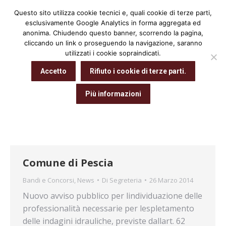
Questo sito utilizza cookie tecnici e, quali cookie di terze parti,
Cerca:
esclusivamente Google Analytics in forma aggregata ed
anonima. Chiudendo questo banner, scorrendo la pagina,
cliccando un link o proseguendo la navigazione, saranno
utilizzati i cookie sopraindicati.
Archivio giornaliero:
26 Marzo 2014
Accetto
Rifiuto i cookie di terze parti.
Tu sei qui:
Home
2014
Marzo
26
Più informazioni
Comune di Pescia
Bandi e Concorsi
,
News
Di
Segreteria
26 Marzo 2014
Nuovo avviso pubblico per lindividuazione delle
professionalità necessarie per lespletamento
delle indagini idrauliche, previste dallart. 62