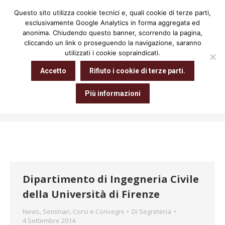
Questo sito utilizza cookie tecnici e, quali cookie di terze parti,
Cerca:
esclusivamente Google Analytics in forma aggregata ed
anonima. Chiudendo questo banner, scorrendo la pagina,
cliccando un link o proseguendo la navigazione, saranno
utilizzati i cookie sopraindicati.
Archivio giornaliero:
4 Settembre
Accetto
Rifiuto i cookie di terze parti.
2014
Più informazioni
Tu sei qui:
Home
2014
Settembre
04
Dipartimento di Ingegneria Civile
della Università di Firenze
News
,
Seminari, Corsi e Convegni
Di
Segreteria
4 Settembre 2014