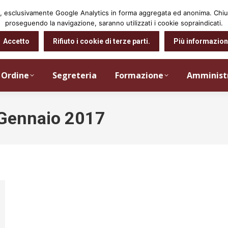
arti, esclusivamente Google Analytics in forma aggregata ed anonima. Ch
proseguendo la navigazione, saranno utilizzati i cookie sopraindicati.
Accetto
Rifiuto i cookie di terze parti.
Più informazion
Ordine
Segreteria
Formazione
Amminist
Gennaio 2017