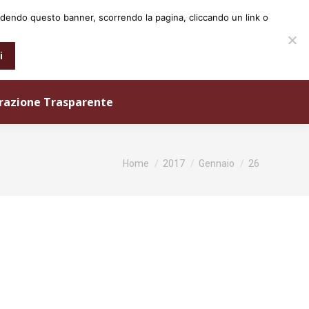
iudendo questo banner, scorrendo la pagina, cliccando un link o
0573 25931
info@ordineingegneri.pistoia.it
i
razione Trasparente
Tu sei qui:
Home
2017
Gennaio
26