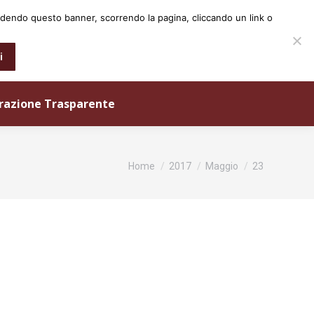
iudendo questo banner, scorrendo la pagina, cliccando un link o
0573 25931
info@ordineingegneri.pistoia.it
i
razione Trasparente
Tu sei qui:
Home
2017
Maggio
23