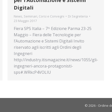
per l’Automazione e Sistemi
Digitali
News
,
Seminari, Corsi e Convegni
Di
Segreteria
23 Maggio 2017
Fiera SPS Italia – 7^ Edizione Parma 23-25
Maggio – Fiera delle Tecnologie per
l’Automazione e Sistemi Digitali Invito
riservato agli iscritti agli Ordini degli
Ingegneri
http://industry.itismagazine.it/news/1055/gli-
ingegneri-ancora-protagonisti-
sps#.WRkcP4VOLIU
© 2026 - Ordine de