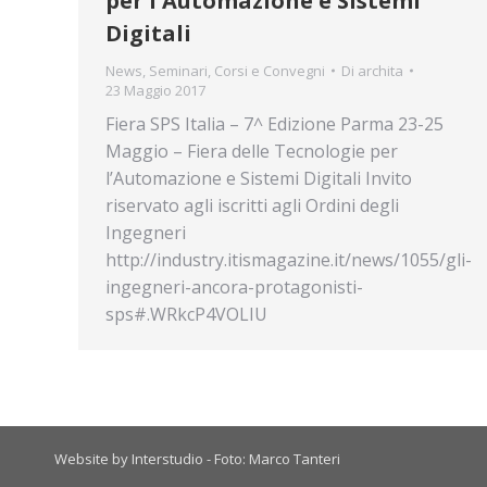
per l'Automazione e Sistemi
Digitali
News
,
Seminari, Corsi e Convegni
Di
archita
23 Maggio 2017
Fiera SPS Italia – 7^ Edizione Parma 23-25
Maggio – Fiera delle Tecnologie per
l’Automazione e Sistemi Digitali Invito
riservato agli iscritti agli Ordini degli
Ingegneri
http://industry.itismagazine.it/news/1055/gli-
ingegneri-ancora-protagonisti-
sps#.WRkcP4VOLIU
Website by Interstudio - Foto: Marco Tanteri