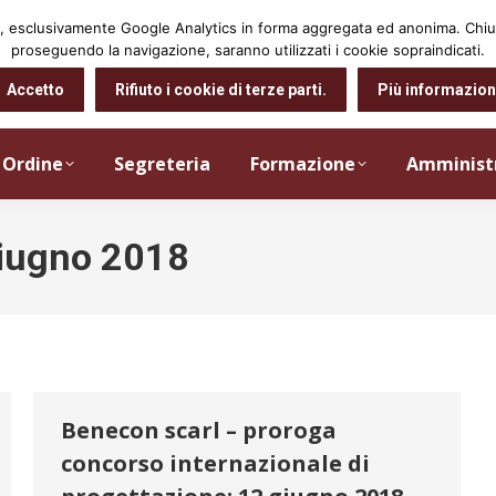
arti, esclusivamente Google Analytics in forma aggregata ed anonima. Ch
proseguendo la navigazione, saranno utilizzati i cookie sopraindicati.
Accetto
Rifiuto i cookie di terze parti.
Più informazion
Ordine
Segreteria
Formazione
Amminist
iugno 2018
Benecon scarl – proroga
concorso internazionale di