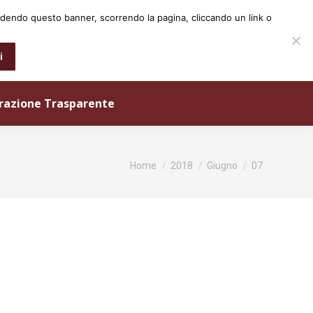
iudendo questo banner, scorrendo la pagina, cliccando un link o
0573 25931
info@ordineingegneri.pistoia.it
i
razione Trasparente
Tu sei qui:
Home
2018
Giugno
07