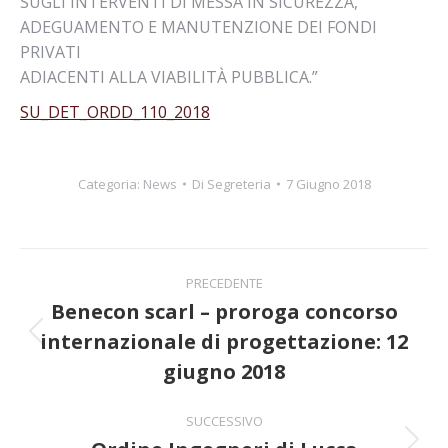
SUGLI INTERVENTI DI MESSA IN SICUREZZA,
ADEGUAMENTO E MANUTENZIONE DEI FONDI
PRIVATI
ADIACENTI ALLA VIABILITÀ PUBBLICA.”
SU_DET_ORDD_110_2018
Categoria:
News
Di
Segreteria
7 Giugno 2018
Naviga
PRECEDENTE
tra
Benecon scarl – proroga concorso
internazionale di progettazione: 12
Post
i
precedente:
giugno 2018
post
SUCCESSIVO