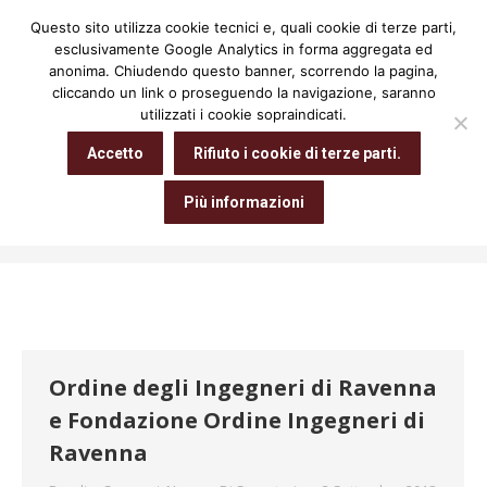
Questo sito utilizza cookie tecnici e, quali cookie di terze parti,
Cerca:
esclusivamente Google Analytics in forma aggregata ed
anonima. Chiudendo questo banner, scorrendo la pagina,
cliccando un link o proseguendo la navigazione, saranno
utilizzati i cookie sopraindicati.
Archivio giornaliero:
3 Settembre
Accetto
Rifiuto i cookie di terze parti.
2018
Più informazioni
Tu sei qui:
Home
2018
Settembre
03
Ordine degli Ingegneri di Ravenna
e Fondazione Ordine Ingegneri di
Ravenna