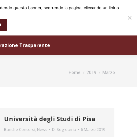
iudendo questo banner, scorrendo la pagina, cliccando un link o
0573 25931
info@ordineingegneri.pistoia.it
i
razione Trasparente
Tu sei qui:
Home
2019
Marzo
Università degli Studi di Pisa
Bandi e Concorsi
,
News
Di
Segreteria
6 Marzo 2019