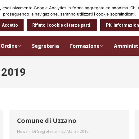
arti, esclusivamente Google Analytics in forma aggregata ed anonima. Ch
proseguendo la navigazione, saranno utilizzati i cookie sopraindicati.
Accetto
Rifiuto i cookie di terze parti.
Più informazion
Ordine
Segreteria
Formazione
Amminist
 2019
Comune di Uzzano
News
Di
Segreteria
22 Marzo 2019