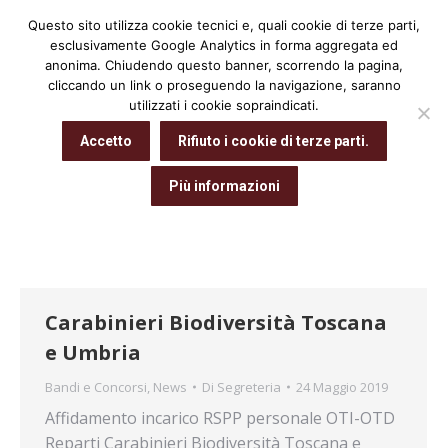
Questo sito utilizza cookie tecnici e, quali cookie di terze parti,
Cerca:
esclusivamente Google Analytics in forma aggregata ed
anonima. Chiudendo questo banner, scorrendo la pagina,
cliccando un link o proseguendo la navigazione, saranno
utilizzati i cookie sopraindicati.
Archivio giornaliero:
24 Maggio 2019
Accetto
Rifiuto i cookie di terze parti.
Tu sei qui:
Home
2019
Maggio
24
Più informazioni
Carabinieri Biodiversità Toscana
e Umbria
Bandi e Concorsi
,
News
Di
Segreteria
24 Maggio 2019
Affidamento incarico RSPP personale OTI-OTD
Reparti Carabinieri Biodiversità Toscana e