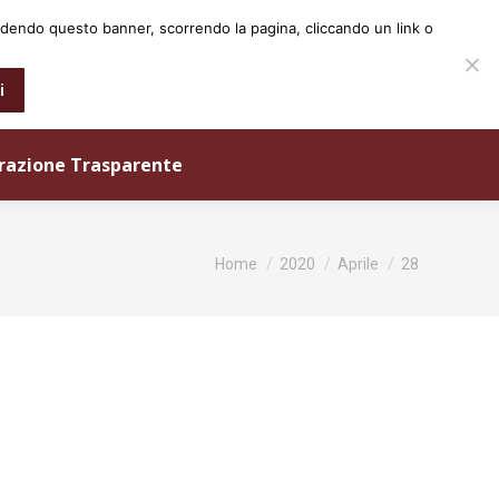
iudendo questo banner, scorrendo la pagina, cliccando un link o
0573 25931
info@ordineingegneri.pistoia.it
i
razione Trasparente
Tu sei qui:
Home
2020
Aprile
28