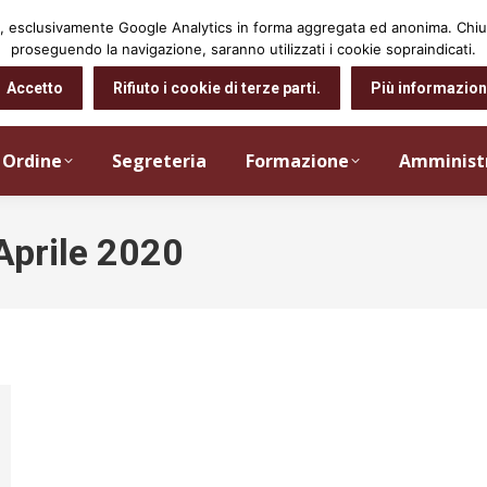
arti, esclusivamente Google Analytics in forma aggregata ed anonima. Ch
proseguendo la navigazione, saranno utilizzati i cookie sopraindicati.
Accetto
Rifiuto i cookie di terze parti.
Più informazion
Ordine
Segreteria
Formazione
Amminist
Aprile 2020