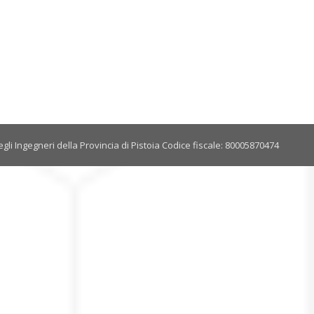
gli Ingegneri della Provincia di Pistoia Codice fiscale: 80005870474