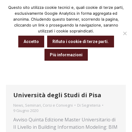
Questo sito utilizza cookie tecnici e, quali cookie di terze parti,
Cerca:
esclusivamente Google Analytics in forma aggregata ed
anonima. Chiudendo questo banner, scorrendo la pagina,
cliccando un link o proseguendo la navigazione, saranno
utilizzati i cookie sopraindicati.
Archivio giornaliero:
9 Giugno 2020
Accetto
Rifiuto i cookie di terze parti.
Tu sei qui:
Home
2020
Giugno
09
Più informazioni
Università degli Studi di Pisa
News
,
Seminari, Corsi e Convegni
Di
Segreteria
9 Giugno 2020
Avviso Quinta Edizione Master Universitario di
II Livello in Building Information Modeling: BIM