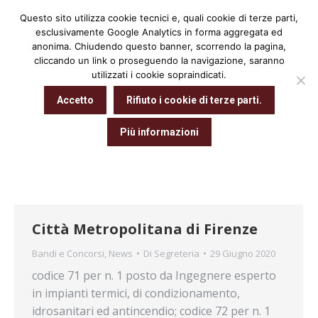
Questo sito utilizza cookie tecnici e, quali cookie di terze parti,
Cerca:
esclusivamente Google Analytics in forma aggregata ed
anonima. Chiudendo questo banner, scorrendo la pagina,
cliccando un link o proseguendo la navigazione, saranno
utilizzati i cookie sopraindicati.
Archivio giornaliero:
29 Giugno 2020
Accetto
Rifiuto i cookie di terze parti.
Tu sei qui:
Home
2020
Giugno
29
Più informazioni
Città Metropolitana di Firenze
Bandi e Concorsi
,
News
Di
Segreteria
29 Giugno 2020
codice 71 per n. 1 posto da Ingegnere esperto
in impianti termici, di condizionamento,
idrosanitari ed antincendio; codice 72 per n. 1