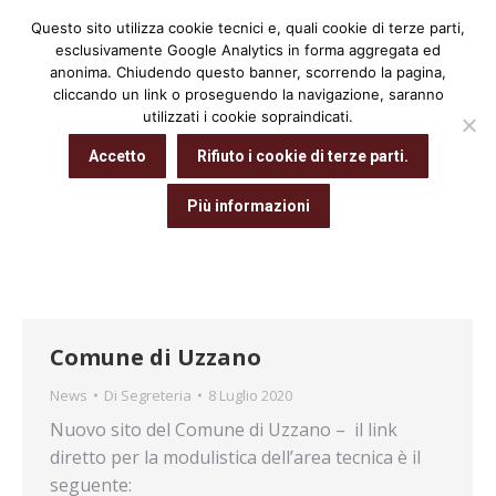
Questo sito utilizza cookie tecnici e, quali cookie di terze parti,
Cerca:
esclusivamente Google Analytics in forma aggregata ed
anonima. Chiudendo questo banner, scorrendo la pagina,
cliccando un link o proseguendo la navigazione, saranno
utilizzati i cookie sopraindicati.
Archivio giornaliero:
8 Luglio 2020
Accetto
Rifiuto i cookie di terze parti.
Tu sei qui:
Home
2020
Luglio
08
Più informazioni
Comune di Uzzano
News
Di
Segreteria
8 Luglio 2020
Nuovo sito del Comune di Uzzano – il link
diretto per la modulistica dell’area tecnica è il
seguente: