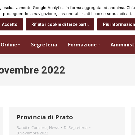
arti, esclusivamente Google Analytics in forma aggregata ed anonima. Ch
proseguendo la navigazione, saranno utilizzati i cookie sopraindicati.
Accetto
Rifiuto i cookie di terze parti.
Più informazion
Ordine
Segreteria
Formazione
Amminist
ovembre 2022
Provincia di Prato
Bandi e Concorsi
,
News
Di
Segreteria
8 Novembre 2022