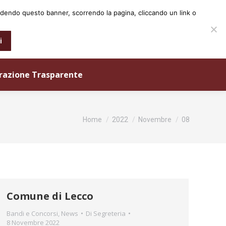
iudendo questo banner, scorrendo la pagina, cliccando un link o
0573 25931
info@ordineingegneri.pistoia.it
i
razione Trasparente
Tu sei qui:
Home
2022
Novembre
08
Comune di Lecco
Bandi e Concorsi
,
News
Di
Segreteria
8 Novembre 2022