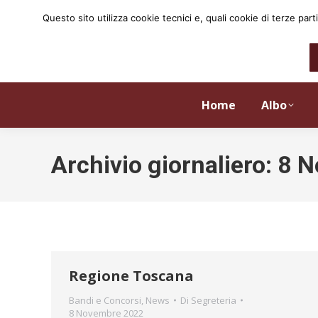
Questo sito utilizza cookie tecnici e, quali cookie di terze p
Home
Albo
Archivio giornaliero:
8 N
Regione Toscana
Bandi e Concorsi
,
News
Di
Segreteria
8 Novembre 2022