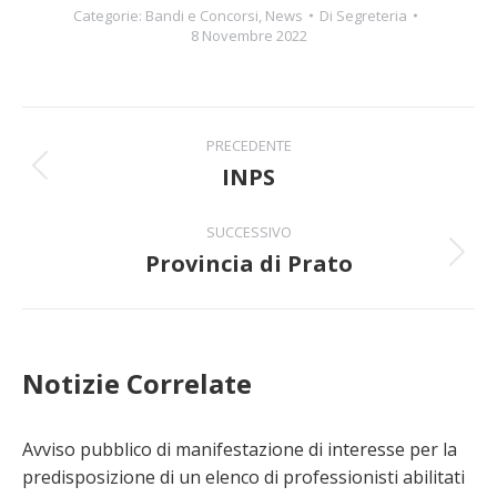
Categorie:
Bandi e Concorsi
,
News
Di
Segreteria
8 Novembre 2022
Naviga
PRECEDENTE
tra
INPS
Post
precedente:
i
SUCCESSIVO
Provincia di Prato
post
Prossimo
post:
Notizie Correlate
Avviso pubblico di manifestazione di interesse per la
predisposizione di un elenco di professionisti abilitati