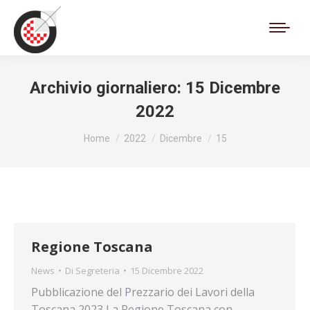
Cerca:
Archivio giornaliero:
15 Dicembre
2022
Tu sei qui:
Home
2022
Dicembre
15
Regione Toscana
News
Di
Segreteria
15 Dicembre 2022
Pubblicazione del Prezzario dei Lavori della
Toscana 2023 La Regione Toscana con