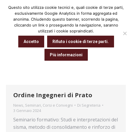
Questo sito utilizza cookie tecnici e, quali cookie di terze parti,
Cerca:
esclusivamente Google Analytics in forma aggregata ed
anonima. Chiudendo questo banner, scorrendo la pagina,
cliccando un link o proseguendo la navigazione, saranno
utilizzati i cookie sopraindicati.
Archivio giornaliero:
3 Gennaio 2024
Accetto
Rifiuto i cookie di terze parti.
Tu sei qui:
Home
2024
Gennaio
03
Più informazioni
Ordine Ingegneri di Prato
News
,
Seminari, Corsi e Convegni
Di
Segreteria
3 Gennaio 2024
Seminario formativo: Studi e interpretazioni del
sisma, metodo di consolidamento e rinforzo di