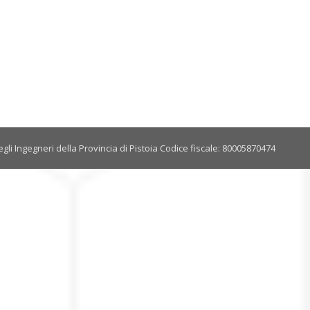
gli Ingegneri della Provincia di Pistoia Codice fiscale: 80005870474