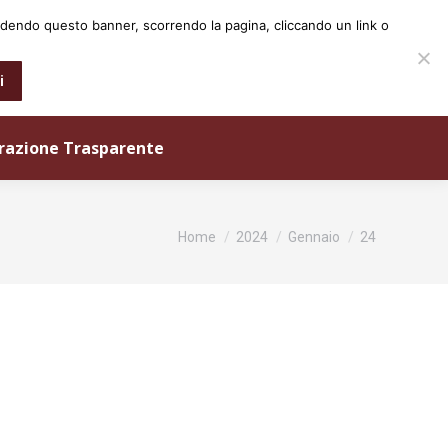
iudendo questo banner, scorrendo la pagina, cliccando un link o
0573 25931
info@ordineingegneri.pistoia.it
i
razione Trasparente
Tu sei qui:
Home
2024
Gennaio
24