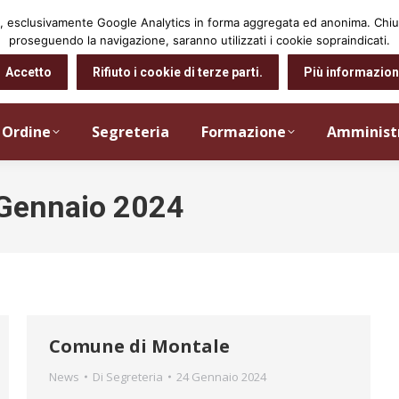
arti, esclusivamente Google Analytics in forma aggregata ed anonima. Ch
proseguendo la navigazione, saranno utilizzati i cookie sopraindicati.
Accetto
Rifiuto i cookie di terze parti.
Più informazion
Ordine
Segreteria
Formazione
Amminist
Gennaio 2024
Comune di Montale
News
Di
Segreteria
24 Gennaio 2024