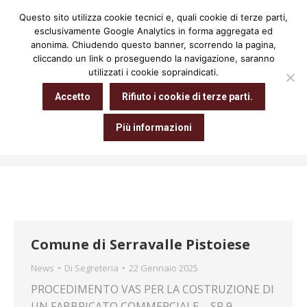
Questo sito utilizza cookie tecnici e, quali cookie di terze parti,
Cerca:
esclusivamente Google Analytics in forma aggregata ed
anonima. Chiudendo questo banner, scorrendo la pagina,
cliccando un link o proseguendo la navigazione, saranno
utilizzati i cookie sopraindicati.
Archivio giornaliero:
22 Gennaio
Accetto
Rifiuto i cookie di terze parti.
2025
Più informazioni
Tu sei qui:
Home
2025
Gennaio
22
Comune di Serravalle Pistoiese
News
Di
Segreteria
22 Gennaio 2025
PROCEDIMENTO VAS PER LA COSTRUZIONE DI
UN FABBRICATO COMMERCIALE – SP 9