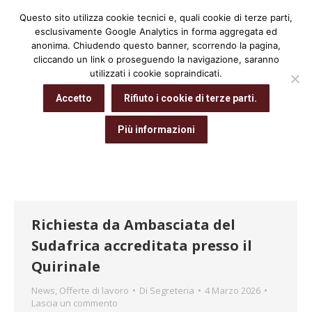
Questo sito utilizza cookie tecnici e, quali cookie di terze parti,
Cerca:
esclusivamente Google Analytics in forma aggregata ed
anonima. Chiudendo questo banner, scorrendo la pagina,
cliccando un link o proseguendo la navigazione, saranno
utilizzati i cookie sopraindicati.
Archivio giornaliero:
4 Marzo 2026
Accetto
Rifiuto i cookie di terze parti.
Tu sei qui:
Home
2026
Marzo
04
Più informazioni
Richiesta da Ambasciata del
Sudafrica accreditata presso il
Quirinale
News
,
Offerte di lavoro
Di
Segreteria
4 Marzo 2026
Lascia un commento