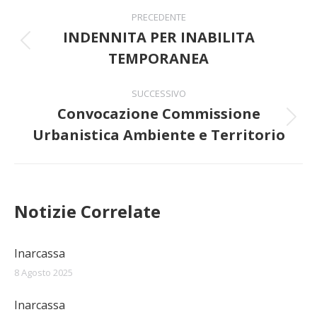
Naviga
PRECEDENTE
tra
INDENNITA PER INABILITA
Post
TEMPORANEA
i
precedente:
post
SUCCESSIVO
Convocazione Commissione
Prossimo
Urbanistica Ambiente e Territorio
post:
Notizie Correlate
Inarcassa
8 Agosto 2025
Inarcassa