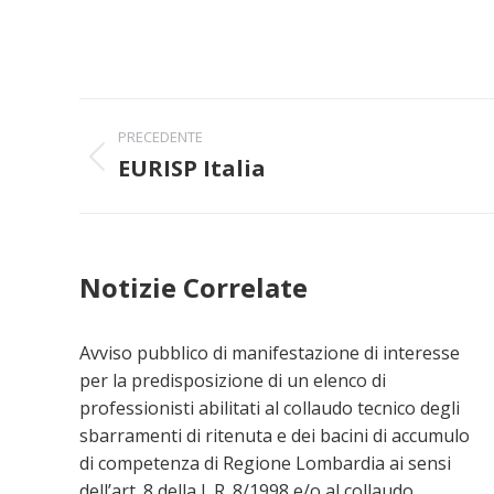
Naviga
PRECEDENTE
tra
EURISP Italia
Post
precedente:
i
post
Notizie Correlate
Avviso pubblico di manifestazione di interesse
per la predisposizione di un elenco di
professionisti abilitati al collaudo tecnico degli
sbarramenti di ritenuta e dei bacini di accumulo
di competenza di Regione Lombardia ai sensi
dell’art. 8 della L.R. 8/1998 e/o al collaudo