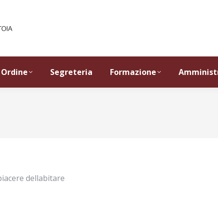
Ordine
Segreteria
Formazione
Amminist
acere dellabitare