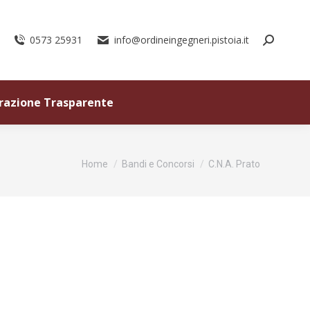
0573 25931
info@ordineingegneri.pistoia.it
razione Trasparente
Tu sei qui:
Home
Bandi e Concorsi
C.N.A. Prato