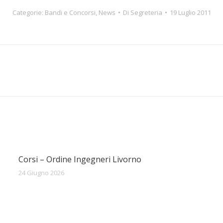
Categorie:
Bandi e Concorsi
,
News
Di
Segreteria
19 Luglio 2011
Prossimo
post:
Corsi – Ordine Ingegneri Livorno
24 Giugno 2026