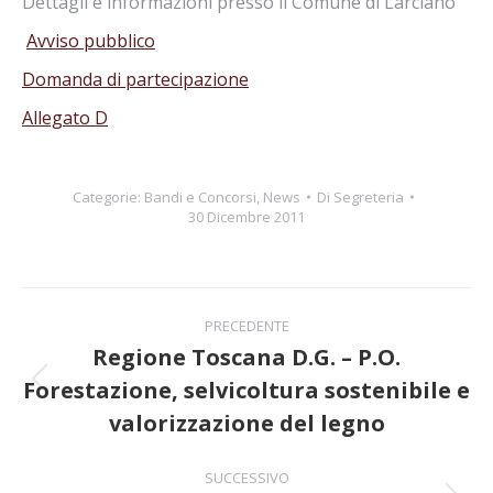
Dettagli e informazioni presso il Comune di Larciano
Avviso pubblico
Domanda di partecipazione
Allegato D
Categorie:
Bandi e Concorsi
,
News
Di
Segreteria
30 Dicembre 2011
Naviga
PRECEDENTE
tra
Regione Toscana D.G. – P.O.
Forestazione, selvicoltura sostenibile e
Post
i
precedente:
valorizzazione del legno
post
SUCCESSIVO