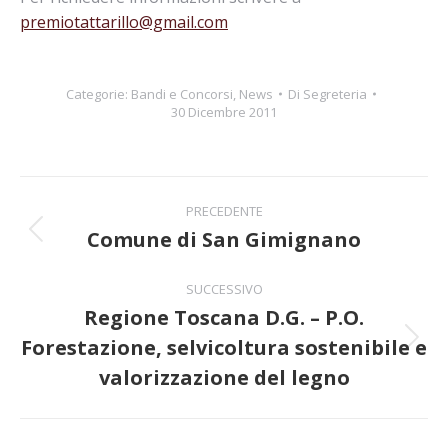
premiotattarillo@gmail.com
Categorie:
Bandi e Concorsi
,
News
Di
Segreteria
30 Dicembre 2011
Naviga
PRECEDENTE
tra
Comune di San Gimignano
Post
precedente:
i
SUCCESSIVO
Regione Toscana D.G. – P.O.
post
Forestazione, selvicoltura sostenibile e
Prossimo
post:
valorizzazione del legno