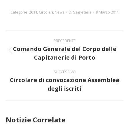
Categorie:
2011
,
Circolari
,
News
Di
Segreteria
9 Marzo 2011
Naviga
PRECEDENTE
tra
Comando Generale del Corpo delle
Post
Capitanerie di Porto
i
precedente:
post
SUCCESSIVO
Circolare di convocazione Assemblea
Prossimo
degli iscriti
post:
Notizie Correlate