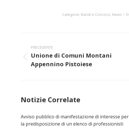
Categorie:
Bandi e Concorsi
,
News
D
Naviga
PRECEDENTE
tra
Unione di Comuni Montani
Post
i
Appennino Pistoiese
precedente:
post
Notizie Correlate
Avviso pubblico di manifestazione di interesse per
la predisposizione di un elenco di professionisti