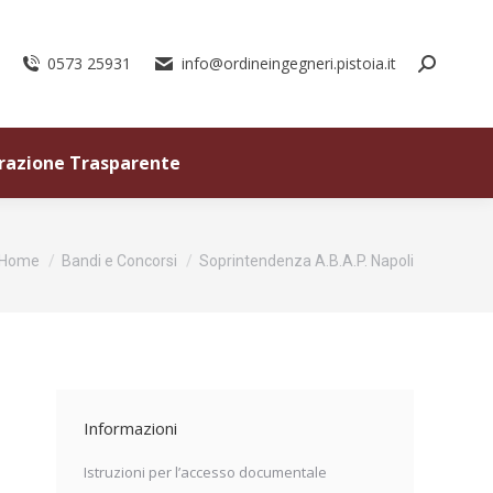
0573 25931
info@ordineingegneri.pistoia.it
razione Trasparente
Tu sei qui:
Home
Bandi e Concorsi
Soprintendenza A.B.A.P. Napoli
Informazioni
Istruzioni per l’accesso documentale