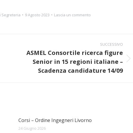
i
Segreteria
9 Agosto 2023
Lascia un commento
SUCCESSIVO
ASMEL Consortile ricerca figure
Senior in 15 regioni italiane –
Prossimo
post:
Scadenza candidature 14/09
Corsi – Ordine Ingegneri Livorno
24 Giugno 2026