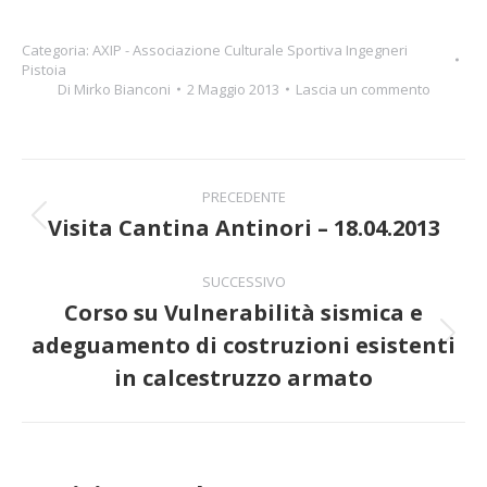
Categoria:
AXIP - Associazione Culturale Sportiva Ingegneri
Pistoia
Di
Mirko Bianconi
2 Maggio 2013
Lascia un commento
Naviga
PRECEDENTE
tra
Visita Cantina Antinori – 18.04.2013
Post
precedente:
i
SUCCESSIVO
Corso su Vulnerabilità sismica e
post
adeguamento di costruzioni esistenti
Prossimo
post:
in calcestruzzo armato