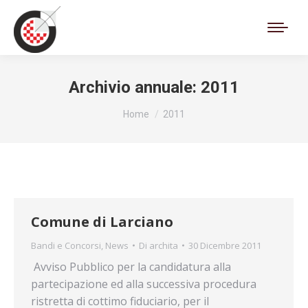
Cerca:
Archivio annuale:
2011
Tu sei qui:
Home
2011
Comune di Larciano
Bandi e Concorsi
,
News
Di
archita
30 Dicembre 2011
Avviso Pubblico per la candidatura alla
partecipazione ed alla successiva procedura
ristretta di cottimo fiduciario, per il