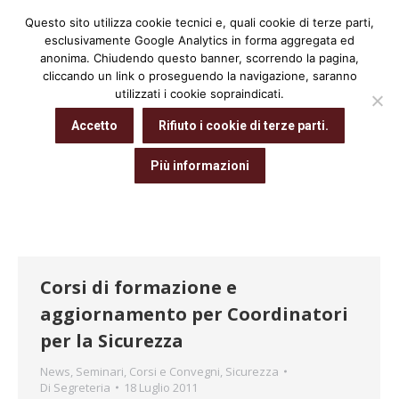
Questo sito utilizza cookie tecnici e, quali cookie di terze parti,
Cerca:
esclusivamente Google Analytics in forma aggregata ed
anonima. Chiudendo questo banner, scorrendo la pagina,
cliccando un link o proseguendo la navigazione, saranno
utilizzati i cookie sopraindicati.
Archivio giornaliero:
18 Luglio 2011
Accetto
Rifiuto i cookie di terze parti.
Tu sei qui:
Home
2011
Luglio
18
Più informazioni
Corsi di formazione e
aggiornamento per Coordinatori
per la Sicurezza
News
,
Seminari, Corsi e Convegni
,
Sicurezza
Di
Segreteria
18 Luglio 2011