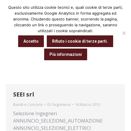
Questo sito utilizza cookie tecnici e, quali cookie di terze parti,
Cerca:
esclusivamente Google Analytics in forma aggregata ed
anonima. Chiudendo questo banner, scorrendo la pagina,
cliccando un link o proseguendo la navigazione, saranno
utilizzati i cookie sopraindicati.
Archivio giornaliero:
14 Marzo 2013
Accetto
Rifiuto i cookie di terze parti.
Tu sei qui:
Home
2013
Marzo
14
Più informazioni
SEEI srl
Bandi e Concorsi
Di
Segreteria
14 Marzo 2013
Selezione Ingegneri
ANNUNCIO_SELEZIONE_AUTOMAZIONE
ANNUNCIO_SELEZIONE_ELETTRICI